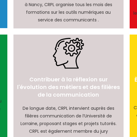
à Nancy, CRPL organise tous les mois des
formations sur les outils numériques au
l
service des communicants .
Contribuer à la réflexion sur
l'évolution des métiers et des filières
de la communication
u
C
De longue date, CRPL intervient auprès des
e
filières communication de l’Université de
Lorraine, proposant stages et projets tutorés.
CRPL est également membre du jury